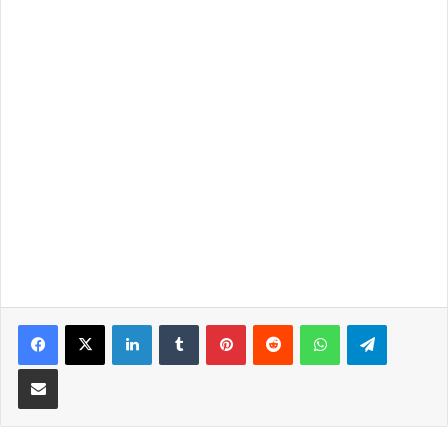
LinkedIn
Tumblr
Pinterest
Reddit
WhatsApp
Telegra
Partilhar Via Email