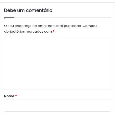
Deixe um comentário
O seu endereço de email não será publicado.
Campos
obrigatórios marcados com
*
C
o
m
e
n
t
á
r
Nome
*
i
o