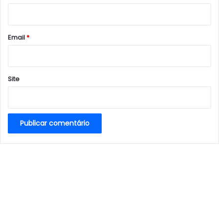
i
o
*
Email
*
Site