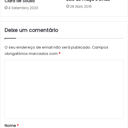
Clara de Sousa
28 Abril, 2016
4 Setembro, 2020
Deixe um comentário
O seu endereço de email não será publicado.
Campos
obrigatórios marcados com
*
C
o
m
e
n
t
á
r
Nome
*