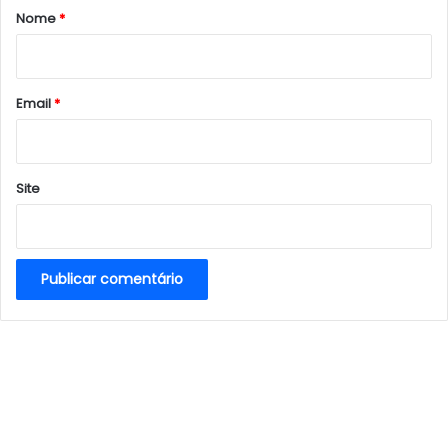
r
Nome
*
i
o
*
Email
*
Site