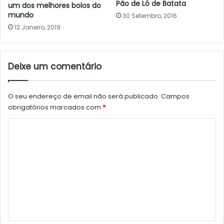
Pão de Ló de Batata
um dos melhores bolos do
mundo
30 Setembro, 2016
12 Janeiro, 2019
Deixe um comentário
O seu endereço de email não será publicado.
Campos
obrigatórios marcados com
*
C
o
m
e
n
t
á