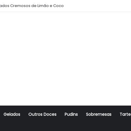
ados Cremosos de Limão e Coco
Gelados
Outros Doces
Pudins
Sobremesas
Tarte
r