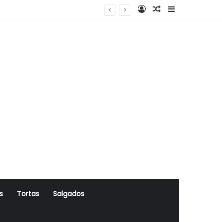
Log In
Artigo Aleatório
Sidebar
s
Tortas
Salgados