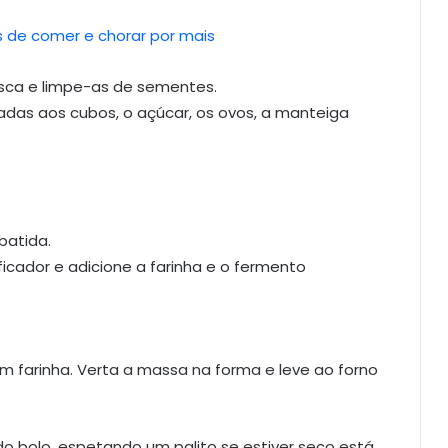
s de comer e chorar por mais
sca e limpe-as de sementes.
tadas aos cubos, o açúcar, os ovos, a manteiga
atida.
icador e adicione a farinha e o fermento
m farinha. Verta a massa na forma e leve ao forno
o bolo, espetando um palito se estiver seco está