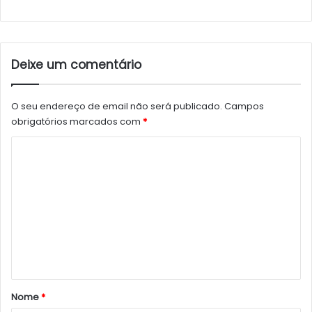
Deixe um comentário
O seu endereço de email não será publicado.
Campos
obrigatórios marcados com
*
C
o
m
e
n
t
á
r
Nome
*