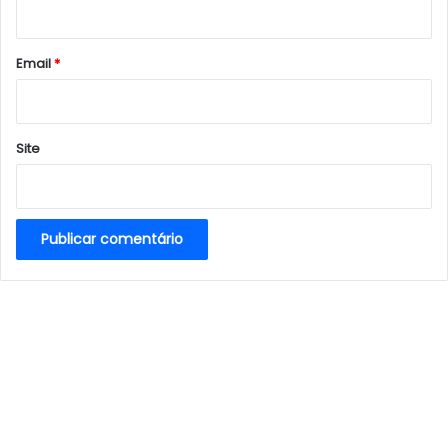
i
o
*
Email
*
Site