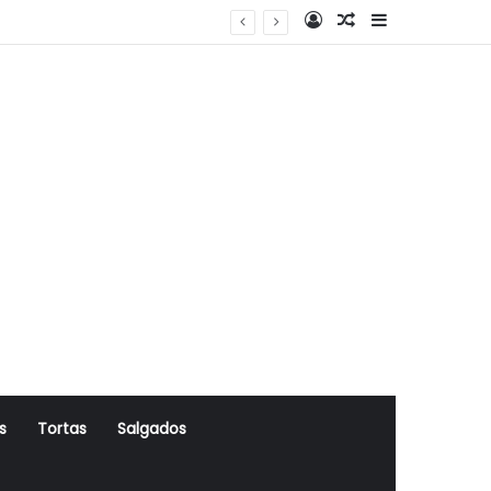
Log In
Artigo Aleatório
Sidebar
s
Tortas
Salgados