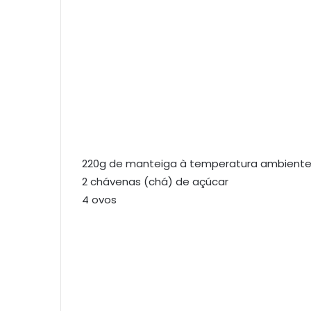
220g de manteiga à temperatura ambient
2 chávenas (chá) de açúcar
4 ovos