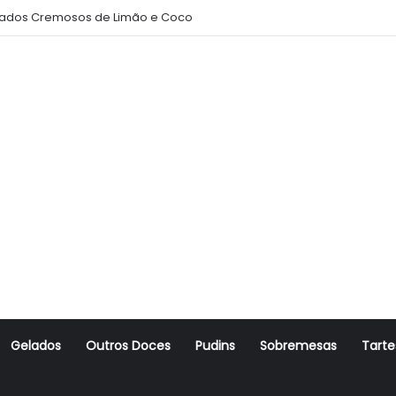
ados Cremosos de Limão e Coco
Gelados
Outros Doces
Pudins
Sobremesas
Tarte
r