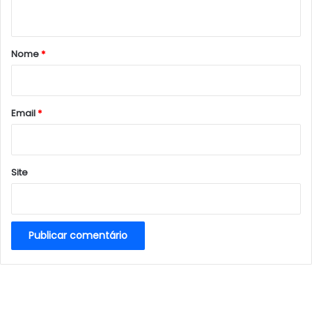
t
á
r
Nome
*
i
o
*
Email
*
Site