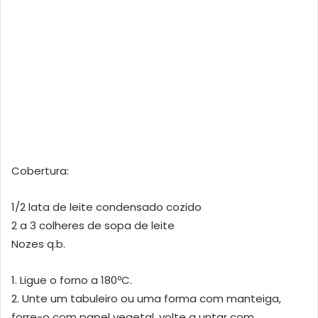
Cobertura:
1/2 lata de leite condensado cozido
2 a 3 colheres de sopa de leite
Nozes q.b.
1. Ligue o forno a 180ºC.
2. Unte um tabuleiro ou uma forma com manteiga,
forre-o com papel vegetal, volte a untar com