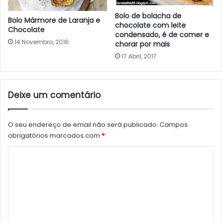
Bolo de bolacha de
Bolo Mármore de Laranja e
chocolate com leite
Chocolate
condensado, é de comer e
14 Novembro, 2016
chorar por mais
17 Abril, 2017
Deixe um comentário
O seu endereço de email não será publicado.
Campos
obrigatórios marcados com
*
C
o
m
e
n