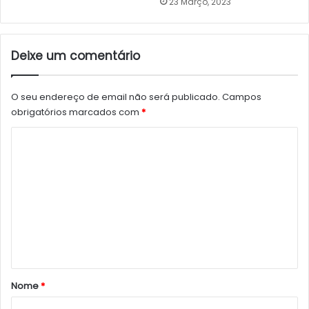
23 Março, 2023
Deixe um comentário
O seu endereço de email não será publicado.
Campos
obrigatórios marcados com
*
C
o
m
e
n
t
á
r
Nome
*
i