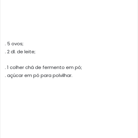
. 5 ovos;
. 2 dl. de leite;
. 1 colher chá de fermento em pó;
. açúcar em pó para polvilhar.