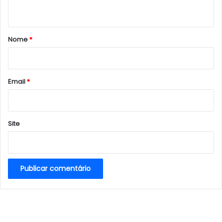
t
á
r
Nome
*
i
o
*
Email
*
Site