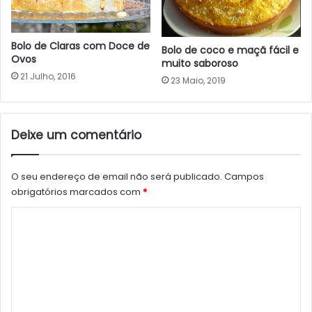
Bolo de Claras com Doce de
Bolo de coco e maçã fácil e
Ovos
muito saboroso
21 Julho, 2016
23 Maio, 2019
Deixe um comentário
O seu endereço de email não será publicado.
Campos
obrigatórios marcados com
*
C
o
m
e
n