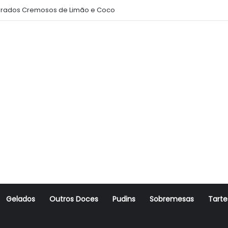
rados Cremosos de Limão e Coco
Gelados
Outros Doces
Pudins
Sobremesas
Tarte
r