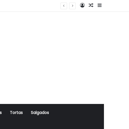
Log In
Artigo Aleatório
Sidebar
s
Tortas
Salgados