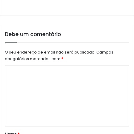
Deixe um comentário
O seu endereço de email não será publicado.
Campos
obrigatórios marcados com
*
C
o
m
e
n
t
á
r