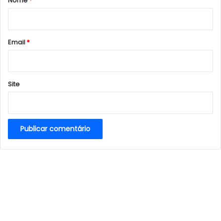
Nome
*
i
o
*
Email
*
Site