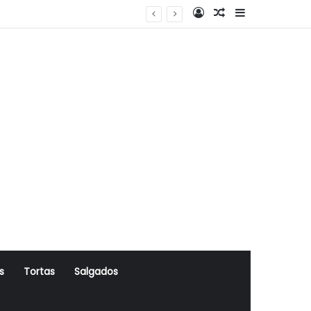
Log In
Artigo Aleatório
Sidebar
s
Tortas
Salgados