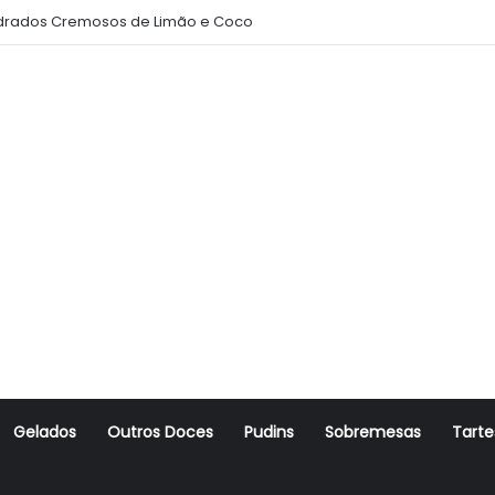
rados Cremosos de Limão e Coco
Gelados
Outros Doces
Pudins
Sobremesas
Tarte
r