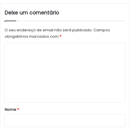
Deixe um comentário
O seu endereço de email não será publicado.
Campos
obrigatórios marcados com
*
C
o
m
e
n
t
á
r
Nome
*
i
o