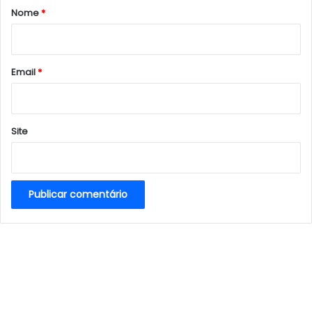
r
Nome
*
i
o
*
Email
*
Site