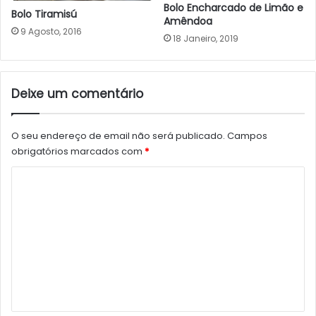
Bolo Encharcado de Limão e
Bolo Tiramisú
Amêndoa
9 Agosto, 2016
18 Janeiro, 2019
Deixe um comentário
O seu endereço de email não será publicado.
Campos
obrigatórios marcados com
*
C
o
m
e
n
t
á