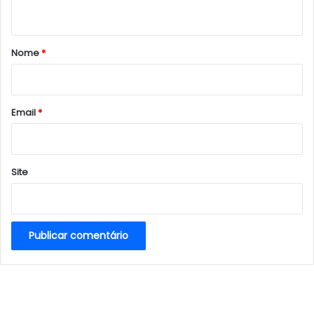
t
á
r
Nome
*
i
o
*
Email
*
Site