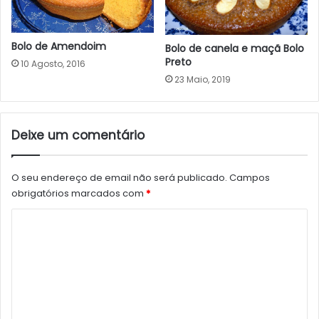
Bolo de Amendoim
Bolo de canela e maçã Bolo
Preto
10 Agosto, 2016
23 Maio, 2019
Deixe um comentário
O seu endereço de email não será publicado.
Campos
obrigatórios marcados com
*
C
o
m
e
n