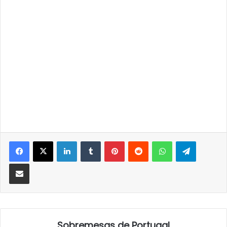
LinkedIn
Tumblr
Pinterest
Reddit
WhatsApp
Telegra
Partilhar Via Email
Sobremesas de Portugal