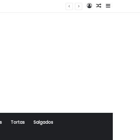
Log In
Artigo Aleatório
Sidebar
s
Tortas
Salgados