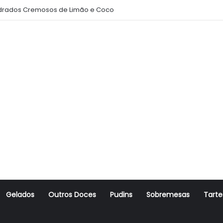
oito Amanteigado
Gelados
Outros Doces
Pudins
Sobremesas
Tarte
r