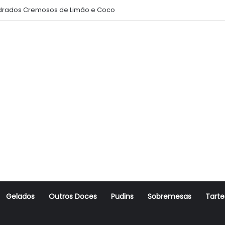
rados Cremosos de Limão e Coco
Gelados
Outros Doces
Pudins
Sobremesas
Tarte
r