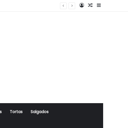
Log In
Artigo Aleatório
Sidebar
s
Tortas
Salgados