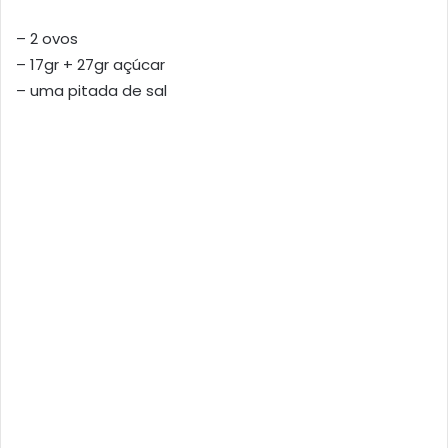
– 2 ovos
– 17gr + 27gr açúcar
– uma pitada de sal