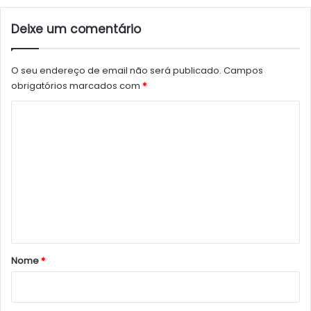
Deixe um comentário
O seu endereço de email não será publicado.
Campos
obrigatórios marcados com
*
C
o
m
e
n
t
á
r
Nome
*
i
o