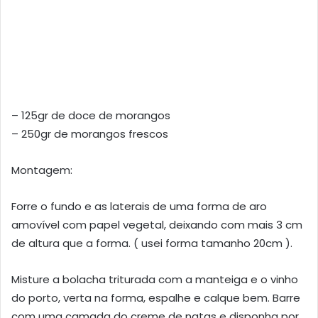
– 125gr de doce de morangos
– 250gr de morangos frescos
Montagem:
Forre o fundo e as laterais de uma forma de aro
amovível com papel vegetal, deixando com mais 3 cm
de altura que a forma. ( usei forma tamanho 20cm ).
Misture a bolacha triturada com a manteiga e o vinho
do porto, verta na forma, espalhe e calque bem. Barre
com uma camada do creme de natas e disponha por