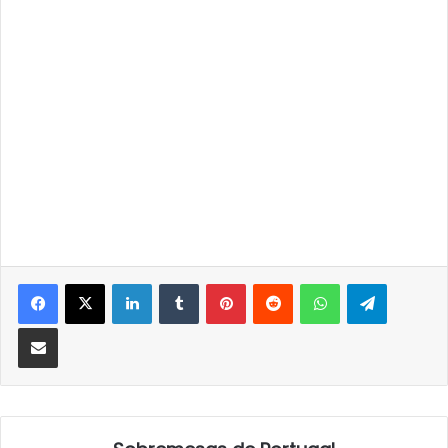
LinkedIn
Tumblr
Pinterest
Reddit
WhatsApp
Telegra
Partilhar Via Email