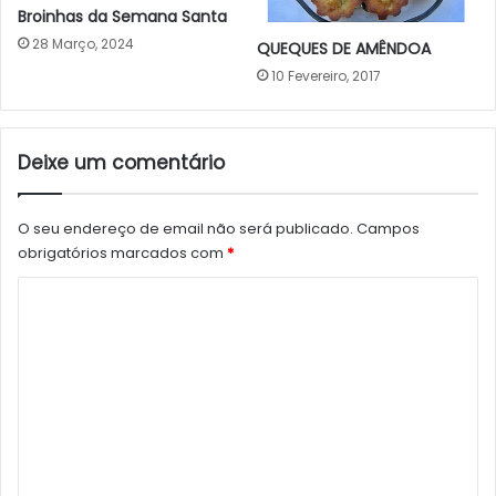
Broinhas da Semana Santa
28 Março, 2024
QUEQUES DE AMÊNDOA
10 Fevereiro, 2017
Deixe um comentário
O seu endereço de email não será publicado.
Campos
obrigatórios marcados com
*
C
o
m
e
n
t
á