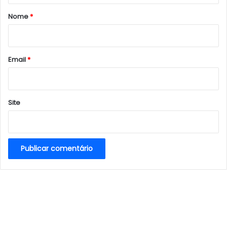
r
Nome
*
i
o
*
Email
*
Site