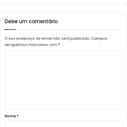
Deixe um comentário
O seu endereço de email não será publicado.
Campos
obrigatórios marcados com
*
C
o
m
e
n
t
á
r
Nome
*
i