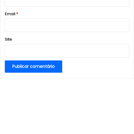
o
*
Email
*
Site