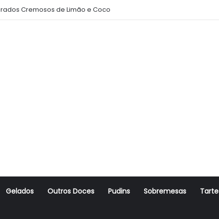
rados Cremosos de Limão e Coco
Gelados
Outros Doces
Pudins
Sobremesas
Tarte
r