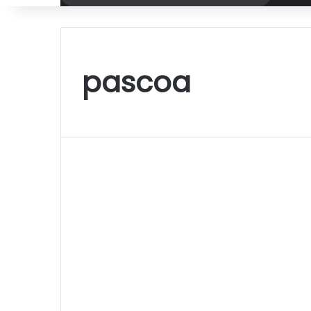
por
pascoa