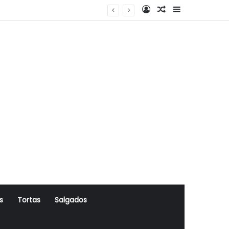
Log In
Artigo Aleatório
Sidebar
s
Tortas
Salgados