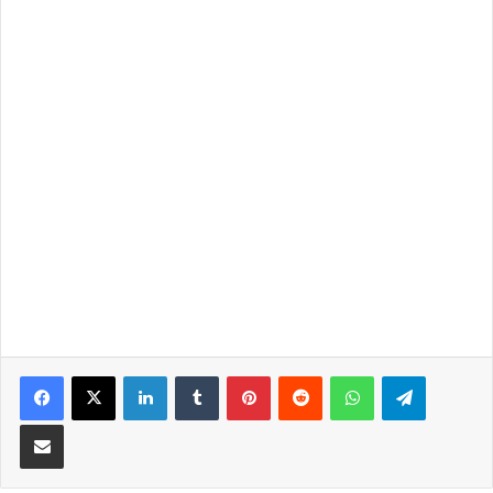
LinkedIn
Tumblr
Pinterest
Reddit
WhatsApp
Telegra
Partilhar Via Email