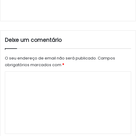
Deixe um comentário
O seu endereço de email não será publicado.
Campos
obrigatórios marcados com
*
C
o
m
e
n
t
á