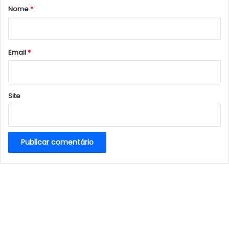
r
Nome
*
i
o
*
Email
*
Site