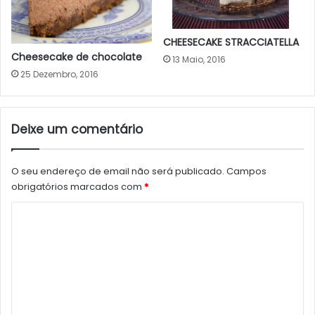
CHEESECAKE STRACCIATELLA
Cheesecake de chocolate
13 Maio, 2016
25 Dezembro, 2016
Deixe um comentário
O seu endereço de email não será publicado.
Campos
obrigatórios marcados com
*
C
o
m
e
n