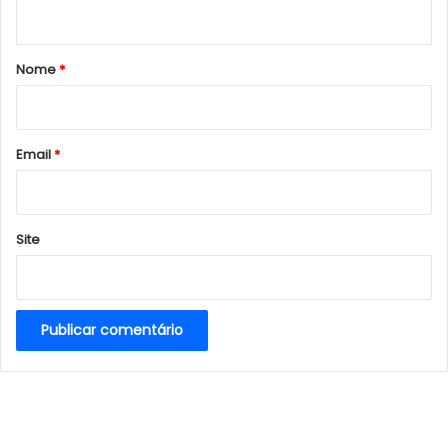
t
á
r
Nome
*
i
o
*
Email
*
Site