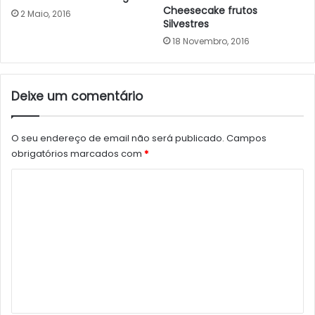
Cheesecake frutos
2 Maio, 2016
Silvestres
18 Novembro, 2016
Deixe um comentário
O seu endereço de email não será publicado.
Campos
obrigatórios marcados com
*
C
o
m
e
n
t
á