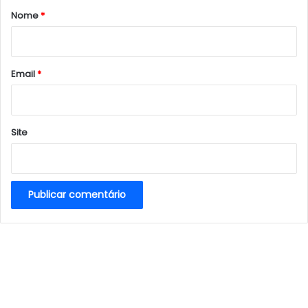
r
Nome
*
i
o
*
Email
*
Site