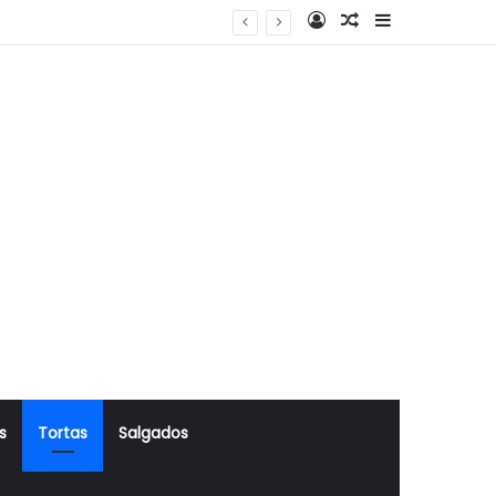
Log In
Artigo Aleatório
Sidebar
s
Tortas
Salgados