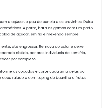
com o açúcar, o pau de canela e os cravinhos. Deixe
os aromáticos. À parte, bata as gemas com um garfo.
 calda de açúcar, em fio e mexendo sempre.
ente, até engrossar. Remova do calor e deixe
eparado obtido, por aros individuais de semifrio,
fecer por completo.
senforme as cocadas e corte cada uma delas ao
 coco ralado e com toping de baunilha e frutos