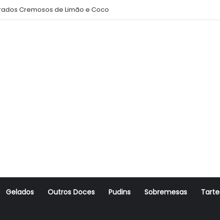
ados Cremosos de Limão e Coco
Gelados
Outros Doces
Pudins
Sobremesas
Tarte
r