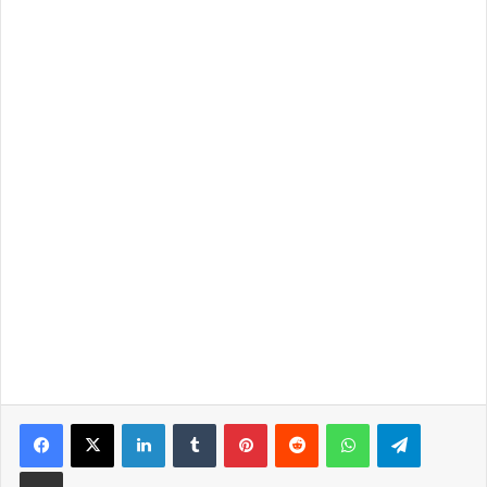
LinkedIn
Tumblr
Pinterest
Reddit
WhatsApp
Telegra
Partilhar Via Email