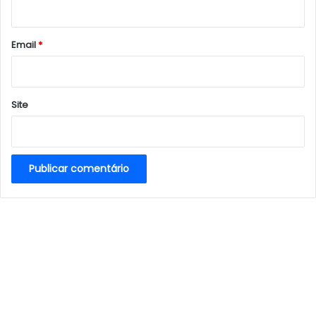
i
o
*
Email
*
Site