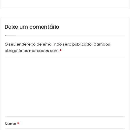
Deixe um comentário
O seu endereço de email não será publicado.
Campos
obrigatórios marcados com
*
C
o
m
e
n
t
á
r
Nome
*