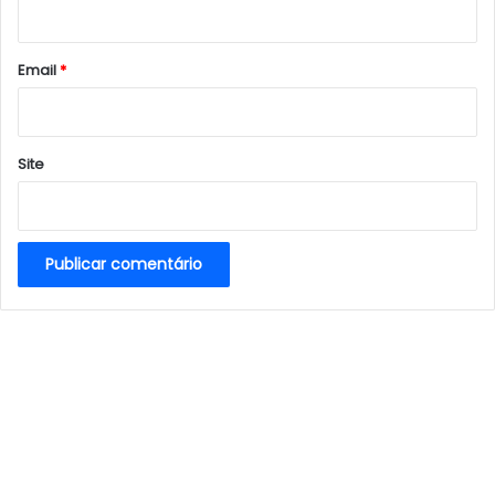
i
o
*
Email
*
Site