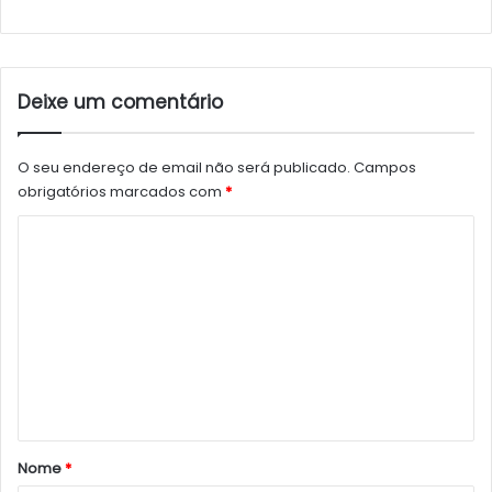
Deixe um comentário
O seu endereço de email não será publicado.
Campos
obrigatórios marcados com
*
C
o
m
e
n
t
á
r
Nome
*