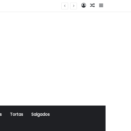
Log In
Artigo Aleatório
Sidebar
s
Tortas
Salgados