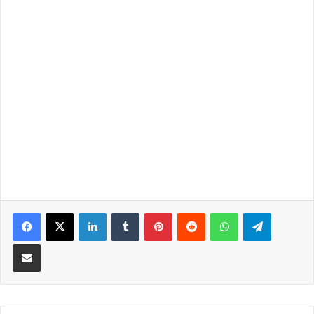
LinkedIn
Tumblr
Pinterest
Reddit
WhatsApp
Telegra
Partilhar Via Email