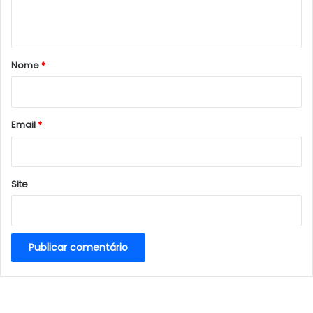
t
á
r
Nome
*
i
o
*
Email
*
Site