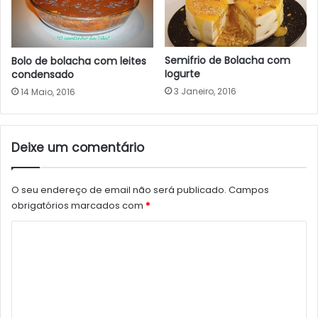
Semifrio de Bolacha com
Bolo de bolacha com leites
Iogurte
condensado
3 Janeiro, 2016
14 Maio, 2016
Deixe um comentário
O seu endereço de email não será publicado.
Campos
obrigatórios marcados com
*
C
o
m
e
n