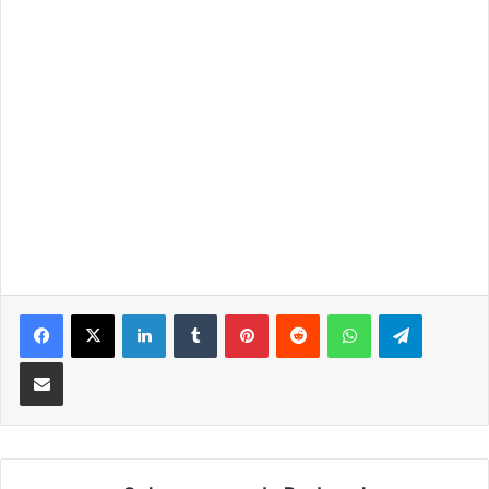
LinkedIn
Tumblr
Pinterest
Reddit
WhatsApp
Telegra
Partilhar Via Email