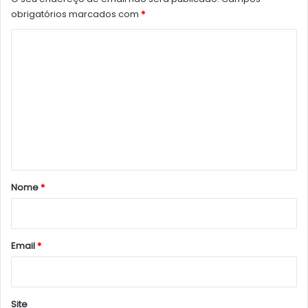
obrigatórios marcados com
*
C
o
m
e
n
t
á
r
Nome
*
i
o
*
Email
*
Site