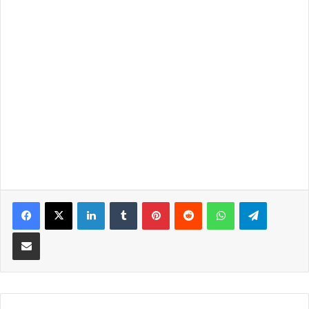
LinkedIn
Tumblr
Pinterest
Reddit
WhatsApp
Telegra
Partilhar Via Email