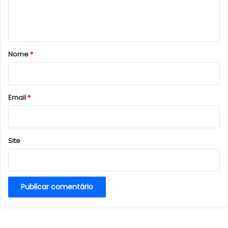
n
t
á
r
Nome
*
i
o
*
Email
*
Site