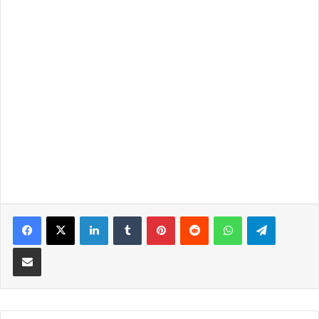
LinkedIn
Tumblr
Pinterest
Reddit
WhatsApp
Telegra
Partilhar Via Email