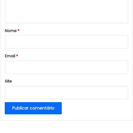
n
t
á
r
Nome
*
i
o
*
Email
*
Site