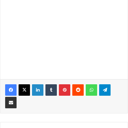
LinkedIn
Tumblr
Pinterest
Reddit
WhatsApp
Telegra
Partilhar Via Email