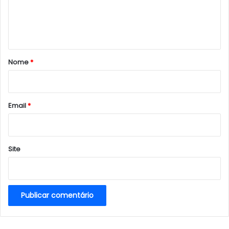
n
t
á
r
Nome
*
i
o
*
Email
*
Site