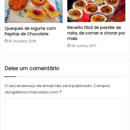
Receita fácil de pastéis de
Queques de Iogurte com
nata, de comer e chorar por
Pepitas de Chocolate
mais
15 Outubro, 2016
29 Junho, 2017
Deixe um comentário
O seu endereço de email não será publicado.
Campos
obrigatórios marcados com
*
C
o
m
e