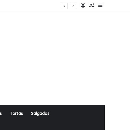
Log In
Artigo Aleatório
Sidebar
s
Tortas
Salgados