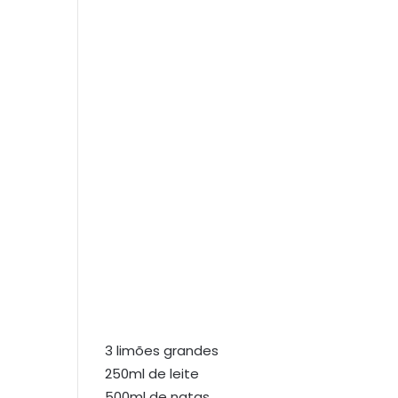
3 limões grandes
250ml de leite
500ml de natas