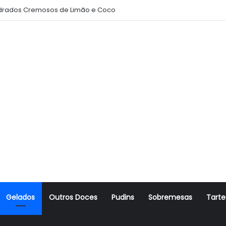
rados Cremosos de Limão e Coco
Gelados
Outros Doces
Pudins
Sobremesas
Tarte
r