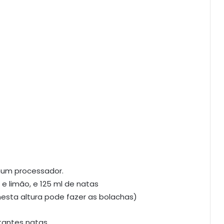
 num processador.
 e limão, e 125 ml de natas
(nesta altura pode fazer as bolachas)
tantes natas.