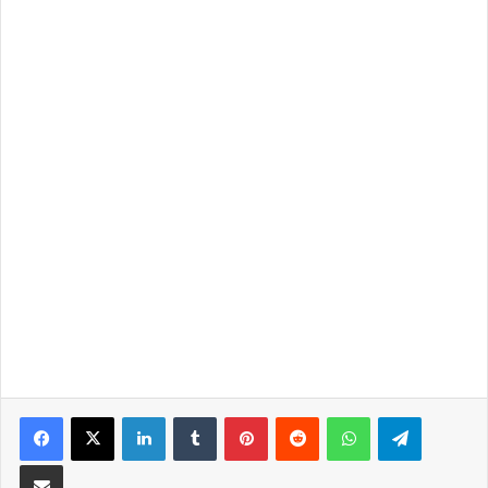
LinkedIn
Tumblr
Pinterest
Reddit
WhatsApp
Telegra
Partilhar Via Email