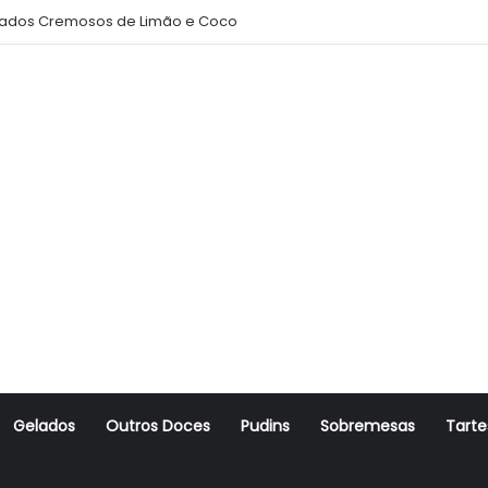
ados Cremosos de Limão e Coco
Gelados
Outros Doces
Pudins
Sobremesas
Tarte
r