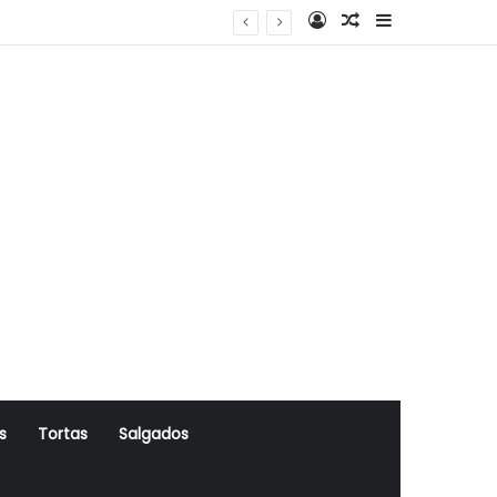
Log In
Artigo Aleatório
Sidebar
s
Tortas
Salgados