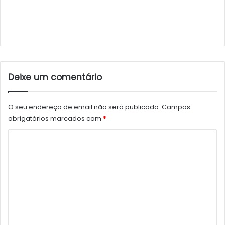
Deixe um comentário
O seu endereço de email não será publicado.
Campos
obrigatórios marcados com
*
C
o
m
e
n
t