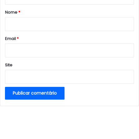
á
r
Nome
*
i
o
*
Email
*
Site