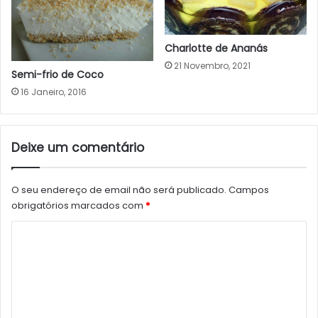
Charlotte de Ananás
21 Novembro, 2021
Semi-frio de Coco
16 Janeiro, 2016
Deixe um comentário
O seu endereço de email não será publicado.
Campos
obrigatórios marcados com
*
C
o
m
e
n