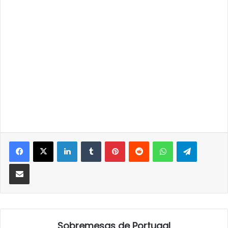
LinkedIn
Tumblr
Pinterest
Reddit
WhatsApp
Telegra
Partilhar Via Email
Sobremesas de Portugal