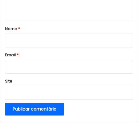
t
á
r
Nome
*
i
o
*
Email
*
Site