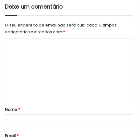
Deixe um comentário
O seu endereço de email não será publicado.
Campos
obrigatórios marcados com
*
C
o
m
e
n
t
á
r
Nome
*
i
o
*
Email
*