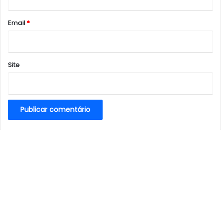
o
*
Email
*
Site