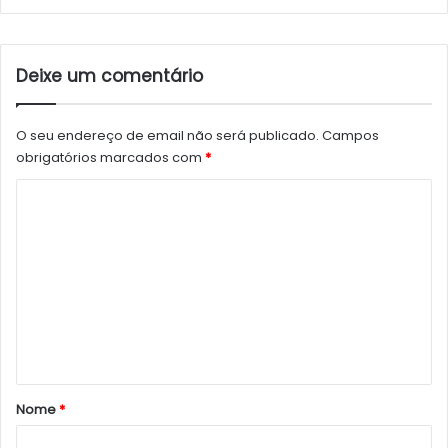
Deixe um comentário
O seu endereço de email não será publicado.
Campos
obrigatórios marcados com
*
C
o
m
e
n
t
á
r
Nome
*
i