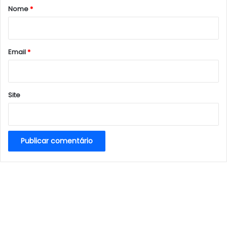
r
Nome
*
i
o
*
Email
*
Site