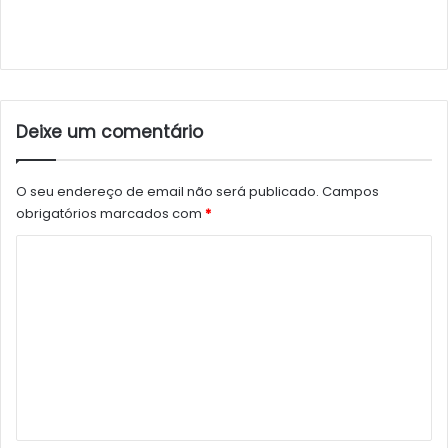
Deixe um comentário
O seu endereço de email não será publicado.
Campos
obrigatórios marcados com
*
C
o
m
e
n
t
á