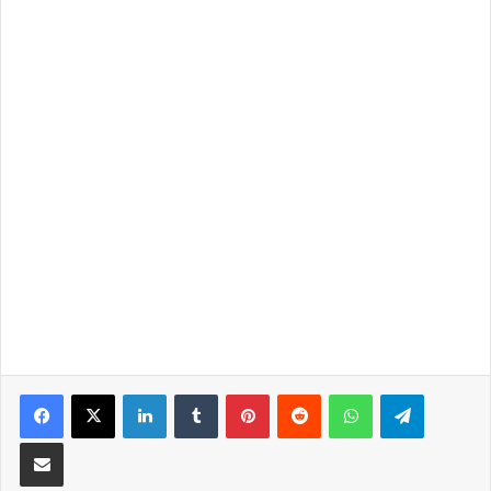
LinkedIn
Tumblr
Pinterest
Reddit
WhatsApp
Telegra
Partilhar Via Email