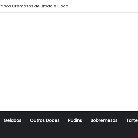
ados Cremosos de Limão e Coco
Gelados
Outros Doces
Pudins
Sobremesas
Tarte
r