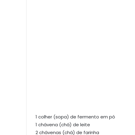
1 colher (sopa) de fermento em pó
1 chávena (chá) de leite
2 chávenas (chá) de farinha