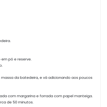
deira.
o em pó e reserve.
o.
a massa da batedeira, e vá adicionando aos poucos
ntada com margarina e forrada com papel manteiga.
erca de 50 minutos.