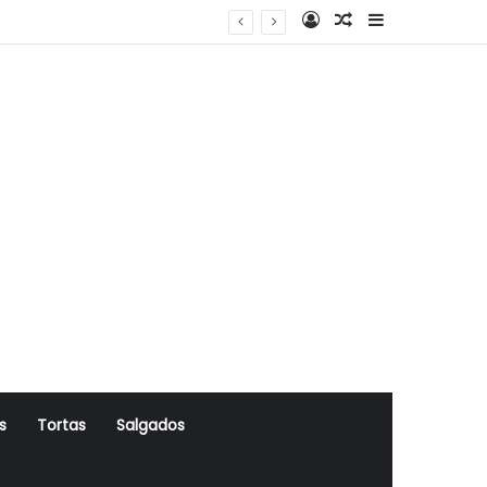
Log In
Artigo Aleatório
Sidebar
s
Tortas
Salgados