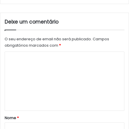
Deixe um comentário
O seu endereço de email não será publicado.
Campos
obrigatórios marcados com
*
C
o
m
e
n
t
á
r
Nome
*
i