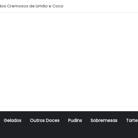
os Cremosos de Limão e Coco
Gelados
Outros Doces
Pudins
Sobremesas
Tarte
r