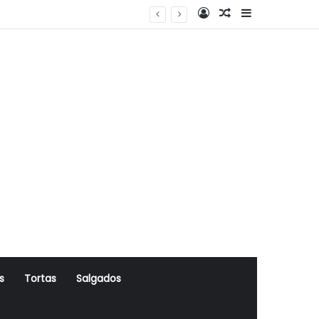
Log In
Artigo Aleatório
Sidebar
s
Tortas
Salgados